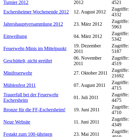
Turnier 2012
2012
4521
Zugriffe:
Eschersheimer Wochenende 2012
12. August 2012
4332
Zugriffe:
Jahreshauptversammlung 2012
23. März 2012
5963
Zugriffe:
Einweihung
04. März 2012
5342
19. Dezember
Zugriffe:
Feuerwehr-Minis im Mittelpunkt
2011
5187
06. November
Zugriffe:
Geschüttelt, nicht gerührt
2011
4519
Zugriffe:
Minifeuerwehr
27. Oktober 2011
21692
Zugriffe:
Mühlenfest 2011
07. August 2011
4715
Trauerfall bei der Feuerwehr
Zugriffe:
01. Juli 2011
Eschersheim
4475
Zugriffe:
Bronze für die FF-Eschersheim!
19. Juni 2011
4710
Zugriffe:
Neue Website
11. Juni 2011
4349
Zugriffe:
Festakt zum 100-jährigen
23. Mai 2011
4919