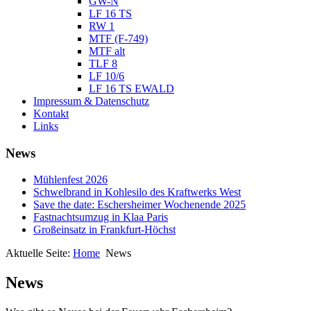
GW-N
LF 16 TS
RW 1
MTF (F-749)
MTF alt
TLF 8
LF 10/6
LF 16 TS EWALD
Impressum & Datenschutz
Kontakt
Links
News
Mühlenfest 2026
Schwelbrand in Kohlesilo des Kraftwerks West
Save the date: Eschersheimer Wochenende 2025
Fastnachtsumzug in Klaa Paris
Großeinsatz in Frankfurt-Höchst
Aktuelle Seite:
Home
News
News