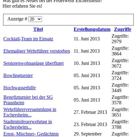
Was gibt es Neues bei der Feuerwehr Eschersheim?
Hier erfahren Sie es!
Anzeige #
Titel
Erstellungsdatum
Zugriffe
Zugriffe:
Cocktail-Team im Einsatz
11. Juni 2013
2979
Zugriffe:
Ehemaliger Wehrführer verstorben
11. Juni 2013
3864
Zugriffe:
Seniorenwohnanlage überflutet
10. Juni 2013
3672
Zugriffe:
Bowlingturnier
05. Juni 2013
3724
Zugriffe:
Hochwasserhilfe
05. Juni 2013
3449
Benefizturnier bei der SG
Zugriffe:
05. Juni 2013
Praunheim
3578
Wehrführerversammlung in
Zugriffe:
27. Februar 2013
Eschersheim...
3651
Stadtminifeuerwehrtag in
Zugriffe:
23. Februar 2013
Eschersheim...
3788
Ernst- Mischner- Gedächtnis
29. September
Zugriffe: