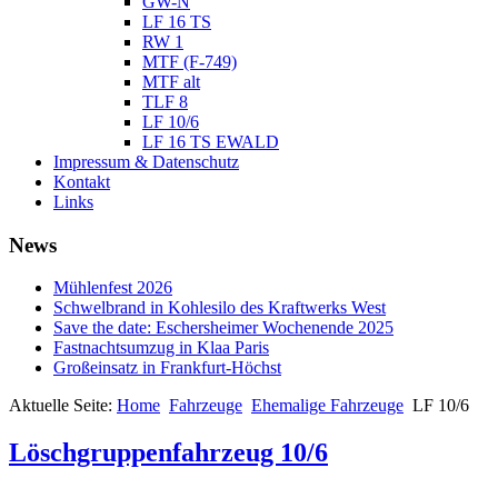
GW-N
LF 16 TS
RW 1
MTF (F-749)
MTF alt
TLF 8
LF 10/6
LF 16 TS EWALD
Impressum & Datenschutz
Kontakt
Links
News
Mühlenfest 2026
Schwelbrand in Kohlesilo des Kraftwerks West
Save the date: Eschersheimer Wochenende 2025
Fastnachtsumzug in Klaa Paris
Großeinsatz in Frankfurt-Höchst
Aktuelle Seite:
Home
Fahrzeuge
Ehemalige Fahrzeuge
LF 10/6
Löschgruppenfahrzeug 10/6