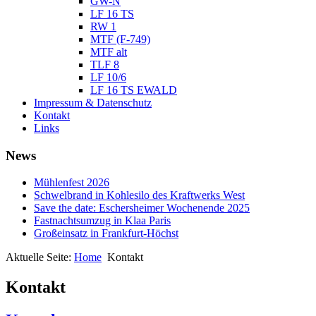
GW-N
LF 16 TS
RW 1
MTF (F-749)
MTF alt
TLF 8
LF 10/6
LF 16 TS EWALD
Impressum & Datenschutz
Kontakt
Links
News
Mühlenfest 2026
Schwelbrand in Kohlesilo des Kraftwerks West
Save the date: Eschersheimer Wochenende 2025
Fastnachtsumzug in Klaa Paris
Großeinsatz in Frankfurt-Höchst
Aktuelle Seite:
Home
Kontakt
Kontakt