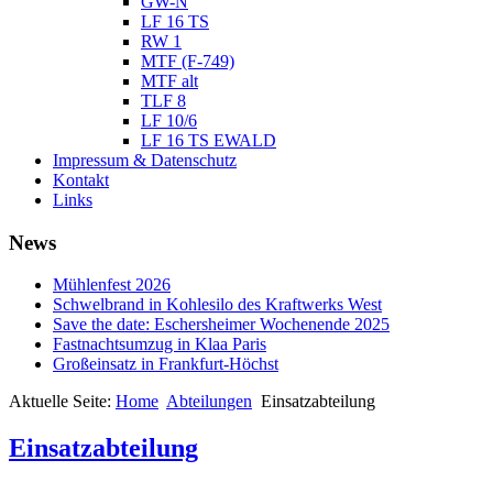
GW-N
LF 16 TS
RW 1
MTF (F-749)
MTF alt
TLF 8
LF 10/6
LF 16 TS EWALD
Impressum & Datenschutz
Kontakt
Links
News
Mühlenfest 2026
Schwelbrand in Kohlesilo des Kraftwerks West
Save the date: Eschersheimer Wochenende 2025
Fastnachtsumzug in Klaa Paris
Großeinsatz in Frankfurt-Höchst
Aktuelle Seite:
Home
Abteilungen
Einsatzabteilung
Einsatzabteilung