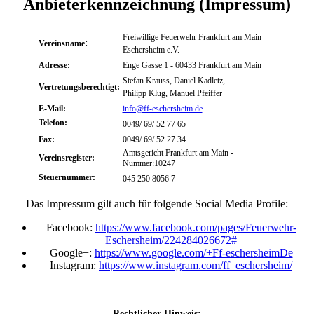
Anbieterkennzeichnung (Impressum)
Freiwillige Feuerwehr Frankfurt am Main
:
Vereinsname
Eschersheim e.V.
Adresse:
Enge Gasse 1 - 60433 Frankfurt am Main
Stefan Krauss, Daniel Kadletz,
Vertretungsberechtigt:
Philipp Klug, Manuel Pfeiffer
E-Mail:
info@ff-eschersheim.de
Telefon:
0049/ 69/ 52 77 65
Fax:
0049/ 69/ 52 27 34
Amtsgericht Frankfurt am Main -
Vereinsregister:
Nummer:10247
Steuernummer:
045 250 8056 7
Das Impressum gilt auch für folgende Social Media Profile:
Facebook:
https://www.facebook.com/pages/Feuerwehr-
Eschersheim/224284026672#
Google+:
https://www.google.com/+Ff-eschersheimDe
Instagram:
https://www.instagram.com/ff_eschersheim/
Rechtlicher Hinweis: