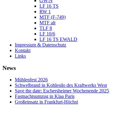
GW-N
LF 16 TS
RW 1
MTF (F-749)
MTF alt
TLF 8
LF 10/6
LF 16 TS EWALD
Impressum & Datenschutz
Kontakt
Links
News
Mühlenfest 2026
Schwelbrand in Kohlesilo des Kraftwerks West
Save the date: Eschersheimer Wochenende 2025
Fastnachtsumzug in Klaa Paris
Großeinsatz in Frankfurt-Höchst