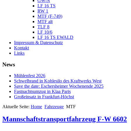
GW-N
LF 16 TS
RW 1
MTF (F-749)
MTF alt
TLF 8
LF 10/6
LF 16 TS EWALD
Impressum & Datenschutz
Kontakt
Links
News
Mühlenfest 2026
Schwelbrand in Kohlesilo des Kraftwerks West
Save the date: Eschersheimer Wochenende 2025
Fastnachtsumzug in Klaa Paris
Großeinsatz in Frankfurt-Höchst
Aktuelle Seite:
Home
Fahrzeuge
MTF
Mannschaftstransportfahrzeug F-W 6602