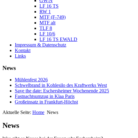
GW-N
LF 16 TS
RW 1
MTF (F-749)
MTF alt
TLF 8
LF 10/6
LF 16 TS EWALD
Impressum & Datenschutz
Kontakt
Links
News
Mühlenfest 2026
Schwelbrand in Kohlesilo des Kraftwerks West
Save the date: Eschersheimer Wochenende 2025
Fastnachtsumzug in Klaa Paris
Großeinsatz in Frankfurt-Höchst
Aktuelle Seite:
Home
News
News