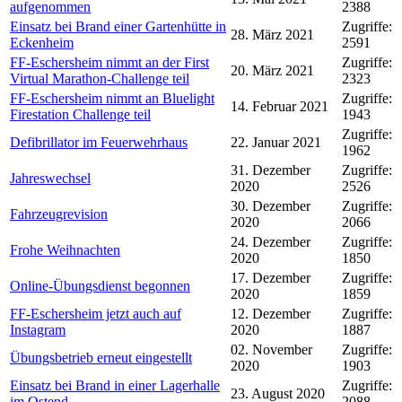
aufgenommen
2388
Einsatz bei Brand einer Gartenhütte in
Zugriffe:
28. März 2021
Eckenheim
2591
FF-Eschersheim nimmt an der First
Zugriffe:
20. März 2021
Virtual Marathon-Challenge teil
2323
FF-Eschersheim nimmt an Bluelight
Zugriffe:
14. Februar 2021
Firestation Challenge teil
1943
Zugriffe:
Defibrillator im Feuerwehrhaus
22. Januar 2021
1962
31. Dezember
Zugriffe:
Jahreswechsel
2020
2526
30. Dezember
Zugriffe:
Fahrzeugrevision
2020
2066
24. Dezember
Zugriffe:
Frohe Weihnachten
2020
1850
17. Dezember
Zugriffe:
Online-Übungsdienst begonnen
2020
1859
FF-Eschersheim jetzt auch auf
12. Dezember
Zugriffe:
Instagram
2020
1887
02. November
Zugriffe:
Übungsbetrieb erneut eingestellt
2020
1903
Einsatz bei Brand in einer Lagerhalle
Zugriffe:
23. August 2020
im Ostend
2088