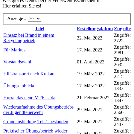
Was gibt es Neues bei der Feuerwehr Eschersheim?
Hier erfahren Sie es!
Anzeige #
Titel
Erstellungsdatum
Zugriffe
Einsatz bei Brand in einem
Zugriffe:
22. Mai 2022
Recyclingbetrieb
2725
Zugriffe:
Für Markus
17. Mai 2022
2981
Zugriffe:
Vorstandswahl
01. April 2022
2635
Zugriffe:
Hilfstransport nach Krakau
19. März 2022
2215
Zugriffe:
Übungseinblicke
17. März 2022
1833
Zugriffe:
Hurra, das neue MTF ist da
21. Februar 2022
1847
Wiederaufnahme des Übungsbetriebs
Zugriffe:
29. Mai 2021
der Jugendfeuerwehr
2560
Zugriffe:
Grundausbildung Teil 1 bestanden
29. Mai 2021
2437
Praktischer Übungsbetrieb wieder
Zugriffe:
13. Mai 2021