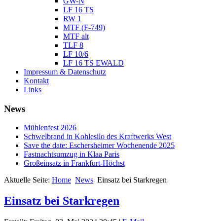
GW-N
LF 16 TS
RW 1
MTF (F-749)
MTF alt
TLF 8
LF 10/6
LF 16 TS EWALD
Impressum & Datenschutz
Kontakt
Links
News
Mühlenfest 2026
Schwelbrand in Kohlesilo des Kraftwerks West
Save the date: Eschersheimer Wochenende 2025
Fastnachtsumzug in Klaa Paris
Großeinsatz in Frankfurt-Höchst
Aktuelle Seite:
Home
News
Einsatz bei Starkregen
Einsatz bei Starkregen