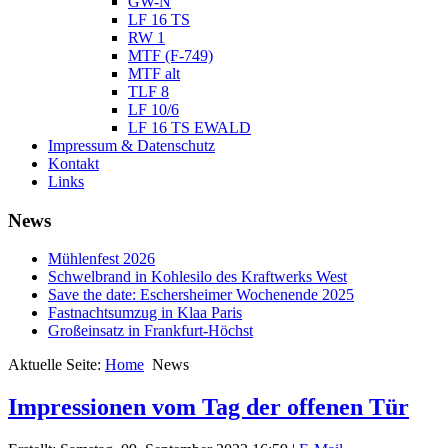
GW-N
LF 16 TS
RW 1
MTF (F-749)
MTF alt
TLF 8
LF 10/6
LF 16 TS EWALD
Impressum & Datenschutz
Kontakt
Links
News
Mühlenfest 2026
Schwelbrand in Kohlesilo des Kraftwerks West
Save the date: Eschersheimer Wochenende 2025
Fastnachtsumzug in Klaa Paris
Großeinsatz in Frankfurt-Höchst
Aktuelle Seite:
Home
News
Impressionen vom Tag der offenen Tür