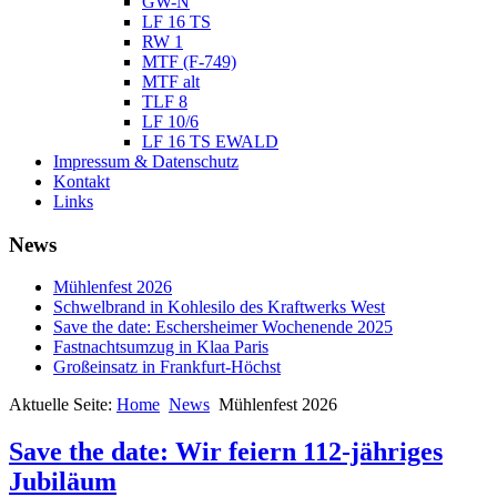
GW-N
LF 16 TS
RW 1
MTF (F-749)
MTF alt
TLF 8
LF 10/6
LF 16 TS EWALD
Impressum & Datenschutz
Kontakt
Links
News
Mühlenfest 2026
Schwelbrand in Kohlesilo des Kraftwerks West
Save the date: Eschersheimer Wochenende 2025
Fastnachtsumzug in Klaa Paris
Großeinsatz in Frankfurt-Höchst
Aktuelle Seite:
Home
News
Mühlenfest 2026
Save the date: Wir feiern 112-jähriges
Jubiläum