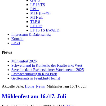
GW-N
LF 16 TS
RW 1
MTF (F-749)
MTF alt
TLF 8
LF 10/6
LF 16 TS EWALD
Impressum & Datenschutz
Kontakt
Links
News
Mühlenfest 2026
Schwelbrand in Kohlesilo des Kraftwerks West
Save the date: Eschersheimer Wochenende 2025
Fastnachtsumzug in Klaa Paris
Großeinsatz in Frankfurt-Höchst
Aktuelle Seite:
Home
News
Mühlenfest am 16./17. Juli
Mühlenfest am 16./17. Juli