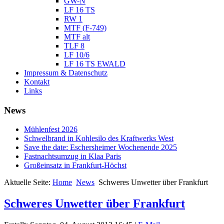
GW-N
LF 16 TS
RW 1
MTF (F-749)
MTF alt
TLF 8
LF 10/6
LF 16 TS EWALD
Impressum & Datenschutz
Kontakt
Links
News
Mühlenfest 2026
Schwelbrand in Kohlesilo des Kraftwerks West
Save the date: Eschersheimer Wochenende 2025
Fastnachtsumzug in Klaa Paris
Großeinsatz in Frankfurt-Höchst
Aktuelle Seite:
Home
News
Schweres Unwetter über Frankfurt
Schweres Unwetter über Frankfurt