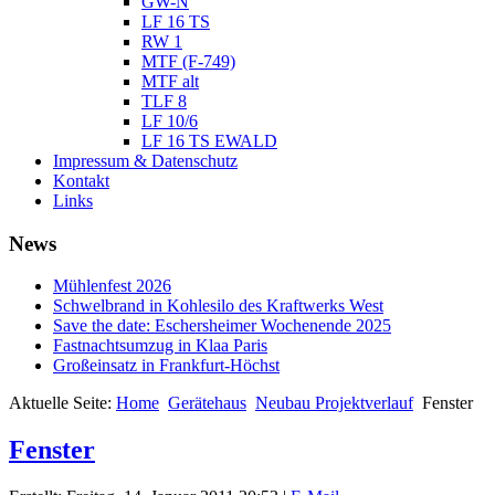
GW-N
LF 16 TS
RW 1
MTF (F-749)
MTF alt
TLF 8
LF 10/6
LF 16 TS EWALD
Impressum & Datenschutz
Kontakt
Links
News
Mühlenfest 2026
Schwelbrand in Kohlesilo des Kraftwerks West
Save the date: Eschersheimer Wochenende 2025
Fastnachtsumzug in Klaa Paris
Großeinsatz in Frankfurt-Höchst
Aktuelle Seite:
Home
Gerätehaus
Neubau Projektverlauf
Fenster
Fenster