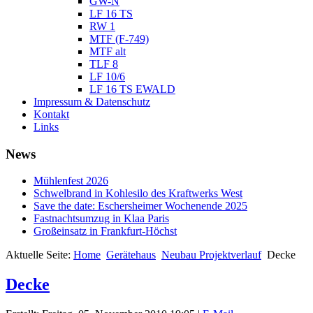
GW-N
LF 16 TS
RW 1
MTF (F-749)
MTF alt
TLF 8
LF 10/6
LF 16 TS EWALD
Impressum & Datenschutz
Kontakt
Links
News
Mühlenfest 2026
Schwelbrand in Kohlesilo des Kraftwerks West
Save the date: Eschersheimer Wochenende 2025
Fastnachtsumzug in Klaa Paris
Großeinsatz in Frankfurt-Höchst
Aktuelle Seite:
Home
Gerätehaus
Neubau Projektverlauf
Decke
Decke