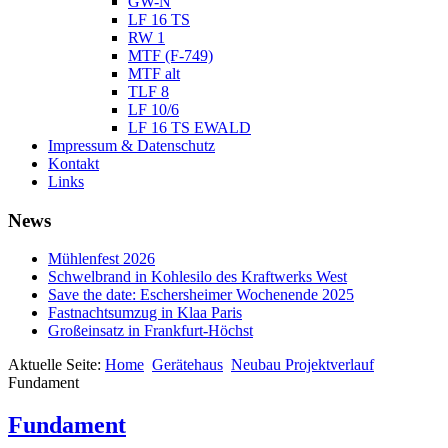
GW-N
LF 16 TS
RW 1
MTF (F-749)
MTF alt
TLF 8
LF 10/6
LF 16 TS EWALD
Impressum & Datenschutz
Kontakt
Links
News
Mühlenfest 2026
Schwelbrand in Kohlesilo des Kraftwerks West
Save the date: Eschersheimer Wochenende 2025
Fastnachtsumzug in Klaa Paris
Großeinsatz in Frankfurt-Höchst
Aktuelle Seite:
Home
Gerätehaus
Neubau Projektverlauf
Fundament
Fundament