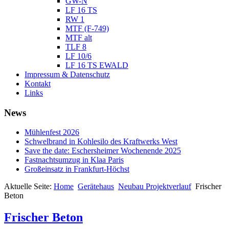
GW-N
LF 16 TS
RW 1
MTF (F-749)
MTF alt
TLF 8
LF 10/6
LF 16 TS EWALD
Impressum & Datenschutz
Kontakt
Links
News
Mühlenfest 2026
Schwelbrand in Kohlesilo des Kraftwerks West
Save the date: Eschersheimer Wochenende 2025
Fastnachtsumzug in Klaa Paris
Großeinsatz in Frankfurt-Höchst
Aktuelle Seite:
Home
Gerätehaus
Neubau Projektverlauf
Frischer
Beton
Frischer Beton