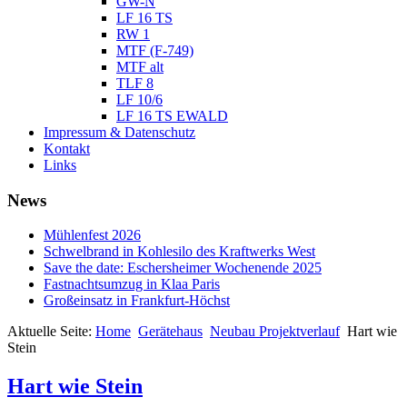
GW-N
LF 16 TS
RW 1
MTF (F-749)
MTF alt
TLF 8
LF 10/6
LF 16 TS EWALD
Impressum & Datenschutz
Kontakt
Links
News
Mühlenfest 2026
Schwelbrand in Kohlesilo des Kraftwerks West
Save the date: Eschersheimer Wochenende 2025
Fastnachtsumzug in Klaa Paris
Großeinsatz in Frankfurt-Höchst
Aktuelle Seite:
Home
Gerätehaus
Neubau Projektverlauf
Hart wie
Stein
Hart wie Stein