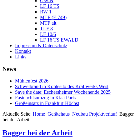
GW-N
LF 16 TS
RW 1
MTF (F-749)
MTF alt
TLF 8
LF 10/6
LF 16 TS EWALD
Impressum & Datenschutz
Kontakt
Links
News
Mühlenfest 2026
Schwelbrand in Kohlesilo des Kraftwerks West
Save the date: Eschersheimer Wochenende 2025
Fastnachtsumzug in Klaa Paris
Großeinsatz in Frankfurt-Höchst
Aktuelle Seite:
Home
Gerätehaus
Neubau Projektverlauf
Bagger
bei der Arbeit
Bagger bei der Arbeit