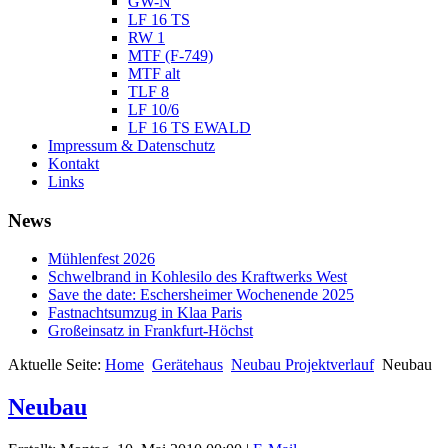
GW-N
LF 16 TS
RW 1
MTF (F-749)
MTF alt
TLF 8
LF 10/6
LF 16 TS EWALD
Impressum & Datenschutz
Kontakt
Links
News
Mühlenfest 2026
Schwelbrand in Kohlesilo des Kraftwerks West
Save the date: Eschersheimer Wochenende 2025
Fastnachtsumzug in Klaa Paris
Großeinsatz in Frankfurt-Höchst
Aktuelle Seite:
Home
Gerätehaus
Neubau Projektverlauf
Neubau
Neubau