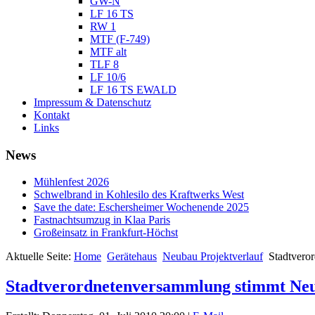
GW-N
LF 16 TS
RW 1
MTF (F-749)
MTF alt
TLF 8
LF 10/6
LF 16 TS EWALD
Impressum & Datenschutz
Kontakt
Links
News
Mühlenfest 2026
Schwelbrand in Kohlesilo des Kraftwerks West
Save the date: Eschersheimer Wochenende 2025
Fastnachtsumzug in Klaa Paris
Großeinsatz in Frankfurt-Höchst
Aktuelle Seite:
Home
Gerätehaus
Neubau Projektverlauf
Stadtvero
Stadtverordnetenversammlung stimmt Ne