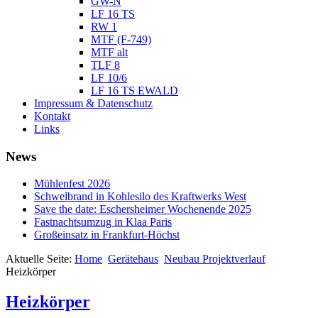
GW-N
LF 16 TS
RW 1
MTF (F-749)
MTF alt
TLF 8
LF 10/6
LF 16 TS EWALD
Impressum & Datenschutz
Kontakt
Links
News
Mühlenfest 2026
Schwelbrand in Kohlesilo des Kraftwerks West
Save the date: Eschersheimer Wochenende 2025
Fastnachtsumzug in Klaa Paris
Großeinsatz in Frankfurt-Höchst
Aktuelle Seite:
Home
Gerätehaus
Neubau Projektverlauf
Heizkörper
Heizkörper