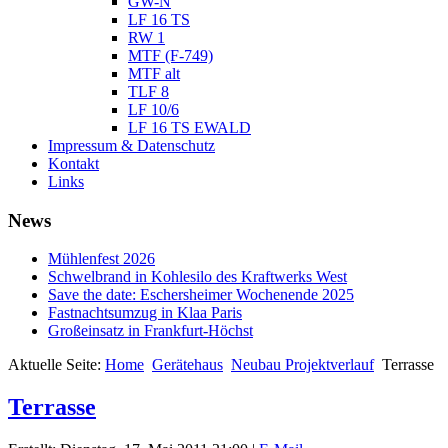
GW-N
LF 16 TS
RW 1
MTF (F-749)
MTF alt
TLF 8
LF 10/6
LF 16 TS EWALD
Impressum & Datenschutz
Kontakt
Links
News
Mühlenfest 2026
Schwelbrand in Kohlesilo des Kraftwerks West
Save the date: Eschersheimer Wochenende 2025
Fastnachtsumzug in Klaa Paris
Großeinsatz in Frankfurt-Höchst
Aktuelle Seite:
Home
Gerätehaus
Neubau Projektverlauf
Terrasse
Terrasse