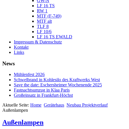
GW-N
LF 16 TS
RW 1
MTF (F-749)
MTF alt
TLF 8
LF 10/6
LF 16 TS EWALD
Impressum & Datenschutz
Kontakt
Links
News
Mühlenfest 2026
Schwelbrand in Kohlesilo des Kraftwerks West
Save the date: Eschersheimer Wochenende 2025
Fastnachtsumzug in Klaa Paris
Großeinsatz in Frankfurt-Höchst
Aktuelle Seite:
Home
Gerätehaus
Neubau Projektverlauf
Außenlampen
Außenlampen