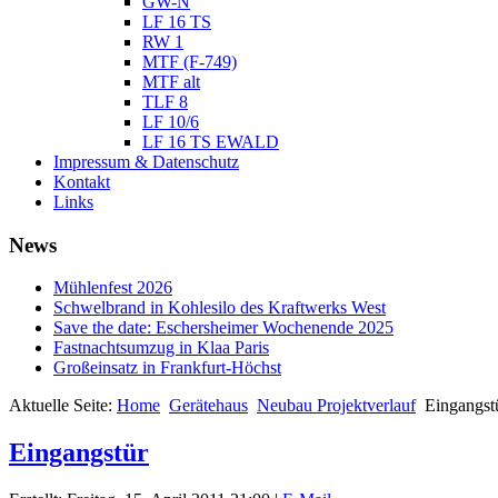
GW-N
LF 16 TS
RW 1
MTF (F-749)
MTF alt
TLF 8
LF 10/6
LF 16 TS EWALD
Impressum & Datenschutz
Kontakt
Links
News
Mühlenfest 2026
Schwelbrand in Kohlesilo des Kraftwerks West
Save the date: Eschersheimer Wochenende 2025
Fastnachtsumzug in Klaa Paris
Großeinsatz in Frankfurt-Höchst
Aktuelle Seite:
Home
Gerätehaus
Neubau Projektverlauf
Eingangst
Eingangstür