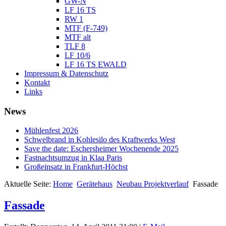
GW-N
LF 16 TS
RW 1
MTF (F-749)
MTF alt
TLF 8
LF 10/6
LF 16 TS EWALD
Impressum & Datenschutz
Kontakt
Links
News
Mühlenfest 2026
Schwelbrand in Kohlesilo des Kraftwerks West
Save the date: Eschersheimer Wochenende 2025
Fastnachtsumzug in Klaa Paris
Großeinsatz in Frankfurt-Höchst
Aktuelle Seite:
Home
Gerätehaus
Neubau Projektverlauf
Fassade
Fassade