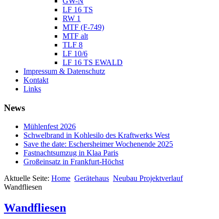
GW-N
LF 16 TS
RW 1
MTF (F-749)
MTF alt
TLF 8
LF 10/6
LF 16 TS EWALD
Impressum & Datenschutz
Kontakt
Links
News
Mühlenfest 2026
Schwelbrand in Kohlesilo des Kraftwerks West
Save the date: Eschersheimer Wochenende 2025
Fastnachtsumzug in Klaa Paris
Großeinsatz in Frankfurt-Höchst
Aktuelle Seite:
Home
Gerätehaus
Neubau Projektverlauf
Wandfliesen
Wandfliesen